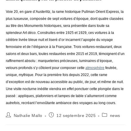
Voie 20, en gare d’Austerlitz, la rame historique Pullman Orient Express, la
plus luxueuse, composée de sept voitures d’époque, dont quatre classées
au titre des Monuments historiques, sera présentée dans toute sa
splendeur Art déco. Construites entre 1925 et 1929, ces voitures à la
célèbre livrée bleue nuit et liseré d’or incarnent l’apogée du voyage
ferroviaire et de l’élégance à la Française. Trois voitures-restaurant, deux
salons et deux bars, toutes restaurées entre 2015 et 2019, témoignent d’un
raffinement absolu : marqueteries précieuses, luminaires d’époque,
velours profonds s’y côtoient pour composer cette
atmosphère
feutrée,
unique, mythique. Pour la première fois depuis 2022, cette rame
d’exception est de nouveau accessible au public, de jour, et même de nuit.
Une visite nocturne inédite viendra en effet ponctuer cette plongée dans le
passé : appliques, plafonniers et lampes de table s’allumeront comme
autrefois, recréant l’envoûtante ambiance des voyages au long cours.
Auteur/autrice
Publication
Post
Nathalie Mallo
12 septembre 2025
news
de
publiée :
category:
la