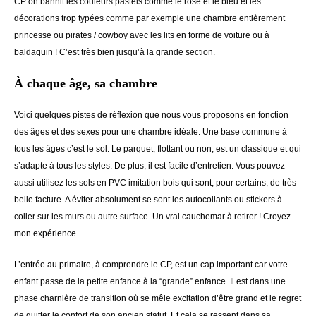
CP on bannit les couleurs pastels comme le rose et le bleu et les
décorations trop typées comme par exemple une chambre entièrement
princesse ou pirates / cowboy avec les lits en forme de voiture ou à
baldaquin ! C’est très bien jusqu’à la grande section.
À chaque âge, sa chambre
Voici quelques pistes de réflexion que nous vous proposons en fonction
des âges et des sexes pour une chambre idéale. Une base commune à
tous les âges c’est le sol. Le parquet, flottant ou non, est un classique et qui
s’adapte à tous les styles. De plus, il est facile d’entretien. Vous pouvez
aussi utilisez les sols en PVC imitation bois qui sont, pour certains, de très
belle facture. A éviter absolument se sont les autocollants ou stickers à
coller sur les murs ou autre surface. Un vrai cauchemar à retirer ! Croyez
mon expérience…
L’entrée au primaire, à comprendre le CP, est un cap important car votre
enfant passe de la petite enfance à la “grande” enfance. Il est dans une
phase charnière de transition où se mêle excitation d’être grand et le regret
de quitter le confort de son ancien statut. Et cela se ressent dans sa