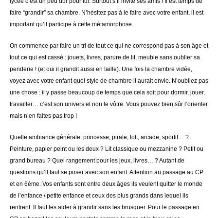
lycée c’est un peu dur pour lui. Surtout s’il invite ses amis ! Il est temps de
faire “grandir” sa chambre. N’hésitez pas à le faire avec votre enfant, il est
important qu’il participe à cette métamorphose.
On commence par faire un tri de tout ce qui ne correspond pas à son âge et
tout ce qui est cassé : jouets, livres, parure de lit, meuble sans oublier sa
penderie ! (et oui il grandit aussi en taille). Une fois la chambre vidée,
voyez avec votre enfant quel style de chambre il aurait envie. N’oubliez pas
une chose : il y passe beaucoup de temps que cela soit pour dormir, jouer,
travailler… c’est son univers et non le vôtre. Vous pouvez bien sûr l’orienter
mais n’en faites pas trop !
Quelle ambiance générale, princesse, pirate, loft, arcade, sportif… ?
Peinture, papier peint ou les deux ? Lit classique ou mezzanine ? Petit ou
grand bureau ? Quel rangement pour les jeux, livres… ? Autant de
questions qu’il faut se poser avec son enfant. Attention au passage au CP
et en 6ème. Vos enfants sont entre deux âges ils veulent quitter le monde
de l’enfance / petite enfance et ceux des plus grands dans lequel ils
rentrent. Il faut les aider à grandir sans les brusquer. Pour le passage en