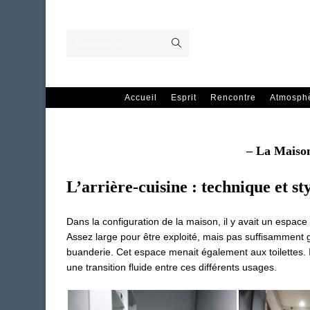
Skip
to
content
Envoyer
Rechercher…
la
recherche
Accueil
Esprit
Rencontre
Atmosph
– La Maiso
L’arrière-cuisine : technique et st
Dans la configuration de la maison, il y avait un espace 
Assez large pour être exploité, mais pas suffisamment g
buanderie. Cet espace menait également aux toilettes. I
une transition fluide entre ces différents usages.