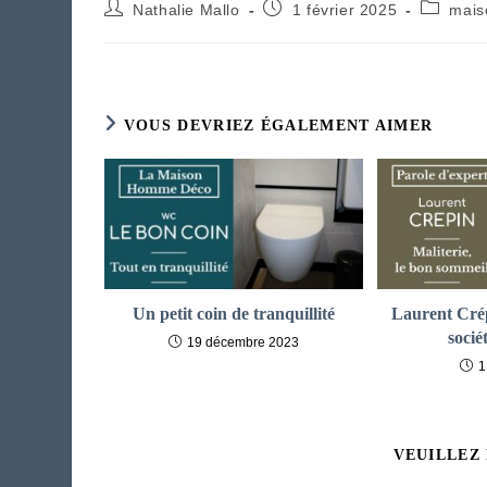
Auteur/autrice
Publication
Post
Nathalie Mallo
1 février 2025
mais
de
publiée :
category
la
publication :
VOUS DEVRIEZ ÉGALEMENT AIMER
Un petit coin de tranquillité
Laurent Crép
socié
19 décembre 2023
1
VEUILLEZ