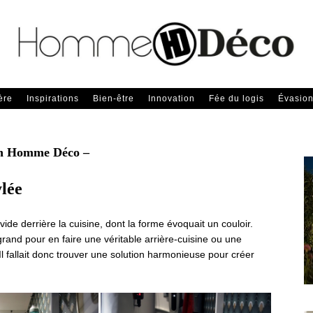
ère
Inspirations
Bien-être
Innovation
Fée du logis
Évasio
n Homme Déco –
ylée
vide derrière la cuisine, dont la forme évoquait un couloir.
rand pour en faire une véritable arrière-cuisine ou une
l fallait donc trouver une solution harmonieuse pour créer