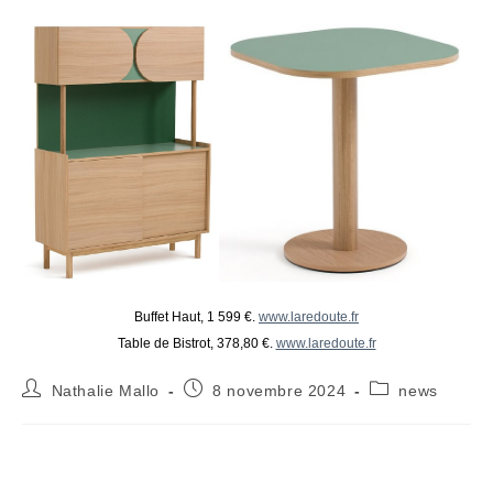
Buffet Haut, 1 599 €.
www.laredoute.fr
Table de Bistrot, 378,80 €.
www.laredoute.fr
Auteur/autrice
Publication
Post
Nathalie Mallo
8 novembre 2024
news
de
publiée :
category:
la
publication :