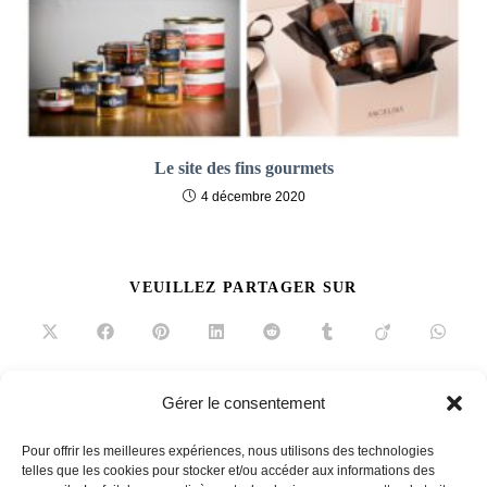
Le site des fins gourmets
4 décembre 2020
PARTAGER
VEUILLEZ PARTAGER SUR
CE
CONTENU
Ouvrir
Ouvrir
Ouvrir
Ouvrir
Ouvrir
Ouvrir
Ouvrir
Ouvrir
dans
dans
dans
dans
dans
dans
dans
dans
une
une
une
une
une
une
une
une
autre
autre
autre
autre
autre
autre
autre
autre
fenêtre
fenêtre
fenêtre
fenêtre
fenêtre
fenêtre
fenêtre
fenêtre
Gérer le consentement
Read
Article précédent
more
Pour offrir les meilleures expériences, nous utilisons des technologies
Saint Antonin pour vos intestins
articles
telles que les cookies pour stocker et/ou accéder aux informations des