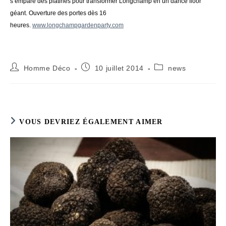
s’empare des platines pour transformer Longchamp en un dance floor
géant. Ouverture des portes dès 16
heures.
www.longchampgardenparty.com
Auteur/autrice
Publication
Post
Homme Déco
10 juillet 2014
news
de
publiée :
category:
la
publication :
VOUS DEVRIEZ ÉGALEMENT AIMER