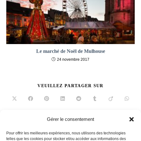
Le marché de Noël de Mulhouse
24 novembre 2017
PARTAGER
VEUILLEZ PARTAGER SUR
CE
CONTENU
Ouvrir
Ouvrir
Ouvrir
Ouvrir
Ouvrir
Ouvrir
Ouvrir
Ouvrir
dans
dans
dans
dans
dans
dans
dans
dans
une
une
une
une
une
une
une
une
autre
autre
autre
autre
autre
autre
autre
autre
fenêtre
fenêtre
fenêtre
fenêtre
fenêtre
fenêtre
fenêtre
fenêtre
Gérer le consentement
Read
Article précédent
more
Pour offrir les meilleures expériences, nous utilisons des technologies
Amazon Paint Finder
articles
telles que les cookies pour stocker et/ou accéder aux informations des