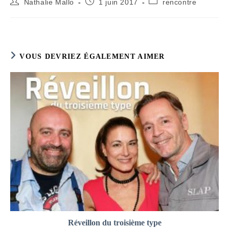
Auteur/autrice
Publication
Post
Nathalie Mallo
1 juin 2017
rencontre
de
publiée :
category:
la
publication :
VOUS DEVRIEZ ÉGALEMENT AIMER
Réveillon du troisième type