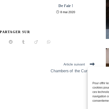
De l’air !
8 mai 2020
PARTAGER
 PARTAGER SUR
CE
CONTENU
uvrir
Ouvrir
Ouvrir
Ouvrir
Ouvrir
ans
dans
dans
dans
dans
ne
une
une
une
une
utre
autre
autre
autre
autre
enêtre
fenêtre
fenêtre
fenêtre
fenêtre
Article suivant
Chambers of the Curious
Pour offrir 
cookies pour
ces technolo
navigation ou
consentement