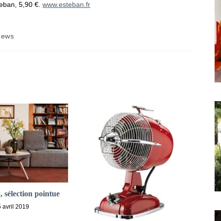
eban, 5,90 €.
www.esteban.fr
news
gory:
 sélection pointue
5 avril 2019