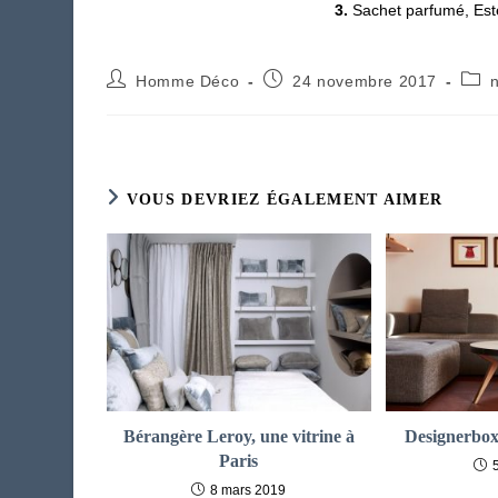
3.
Sachet parfumé, Est
Auteur/autrice
Publication
Post
Homme Déco
24 novembre 2017
de
publiée :
cate
la
publication :
VOUS DEVRIEZ ÉGALEMENT AIMER
Bérangère Leroy, une vitrine à
Designerbox,
Paris
8 mars 2019