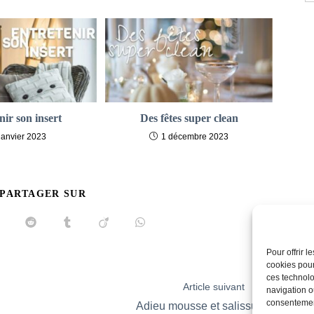
nir son insert
Des fêtes super clean
janvier 2023
1 décembre 2023
PARTAGER
 PARTAGER SUR
CE
CONTENU
uvrir
Ouvrir
Ouvrir
Ouvrir
Ouvrir
ans
dans
dans
dans
dans
ne
une
une
une
une
Pour offrir 
utre
autre
autre
autre
autre
cookies pour
enêtre
fenêtre
fenêtre
fenêtre
fenêtre
ces technolo
Article suivant
navigation ou
consentement
Adieu mousse et salissures