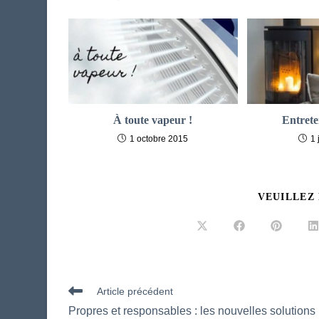
À toute vapeur !
Entrete
1 octobre 2015
1 
VEUILLEZ
Ouvrir
Ouvrir
Ouvrir
O
dans
dans
dans
d
une
une
une
u
autre
autre
autre
a
fenêtre
fenêtre
fenêtre
f
Read
Article précédent
more
Propres et responsables : les nouvelles solutions
articles