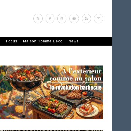
n
Focus
Maison Homme Déco
News