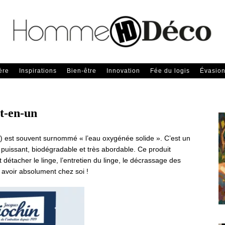
ère
Inspirations
Bien-être
Innovation
Fée du logis
Évasio
ut-en-un
 est souvent surnommé « l’eau oxygénée solide ». C’est un
 puissant, biodégradable et très abordable. Ce produit
détacher le linge, l’entretien du linge, le décrassage des
 avoir absolument chez soi !