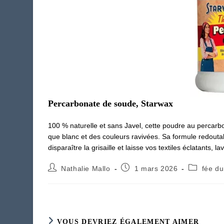
Percarbonate de soude, Starwax
100 % naturelle et sans Javel, cette poudre au percarb
que blanc et des couleurs ravivées. Sa formule redoutabl
disparaître la grisaille et laisse vos textiles éclatants, 
Auteur/autrice
Publication
Post
Nathalie Mallo
1 mars 2026
fée du
de
publiée :
category:
la
publication :
VOUS DEVRIEZ ÉGALEMENT AIMER