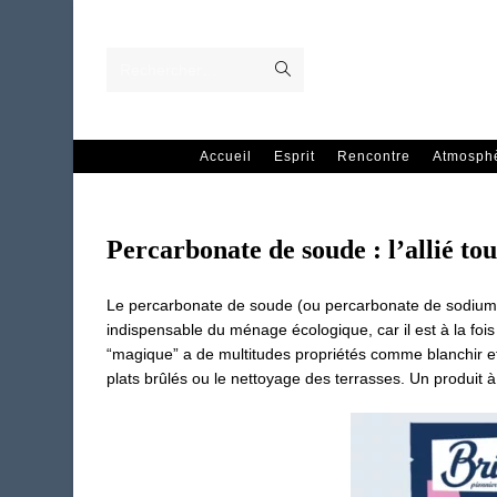
Skip
to
content
Envoyer
Rechercher…
la
recherche
Accueil
Esprit
Rencontre
Atmosph
Percarbonate de soude : l’allié to
Le percarbonate de soude (ou percarbonate de sodium)
indispensable du ménage écologique, car il est à la fois
“magique” a de multitudes propriétés comme blanchir et 
plats brûlés ou le nettoyage des terrasses. Un produit à