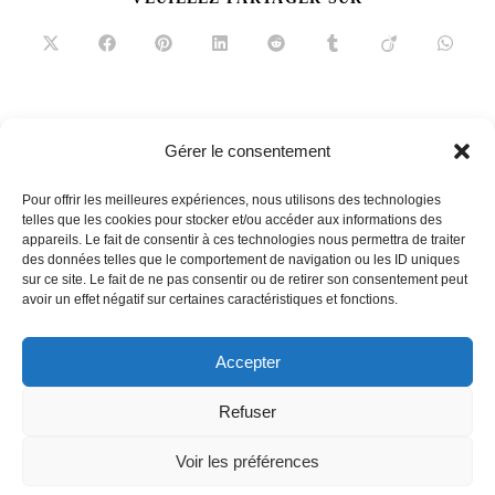
CE
CONTENU
Ouvrir
Ouvrir
Ouvrir
Ouvrir
Ouvrir
Ouvrir
Ouvrir
Ouvrir
dans
dans
dans
dans
dans
dans
dans
dans
une
une
une
une
une
une
une
une
autre
autre
autre
autre
autre
autre
autre
autre
fenêtre
fenêtre
fenêtre
fenêtre
fenêtre
fenêtre
fenêtre
fenêtre
Read
Article précédent
Gérer le consentement
more
Pièce à vivre avec style : le chantier
articles
Pour offrir les meilleures expériences, nous utilisons des technologies
Article suivant
telles que les cookies pour stocker et/ou accéder aux informations des
Jean-François Lamaison : le parement, la touche
appareils. Le fait de consentir à ces technologies nous permettra de traiter
des données telles que le comportement de navigation ou les ID uniques
minérale
sur ce site. Le fait de ne pas consentir ou de retirer son consentement peut
avoir un effet négatif sur certaines caractéristiques et fonctions.
Accepter
French
Refuser
Voir les préférences
Contact
Equipe
Mentions légales
Politique de cookies (UE)