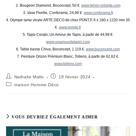
2. Bougeoir Diamond, Boconcept, 50 €.
www.fehim-orlishta.com
3. Vase Florille, Conforama, 24,99 €.
www.conforama.fr
4. Olympe lame vinyle ARTE DECO de chez PONT.P, 6 x 180 x 1220 mm 35
€.
www.pointp.fr
5. Tapis Cerabi, Un Amour de Tapis, à partir de 44,99 €.
www.unamourdetapis.com
6. Table basse Chiva, Boconcept, 1 119 €.
www.boconcept.com
7. Peinture Orizon Prémium Blanc, Tollens, à partir de 62,62 €.
www.tollens.com
Auteur/autrice
Publication
Nathalie Mallo
18 février 2024
de
publiée :
Post
maison Homme Déco
la
category:
publication :
VOUS DEVRIEZ ÉGALEMENT AIMER