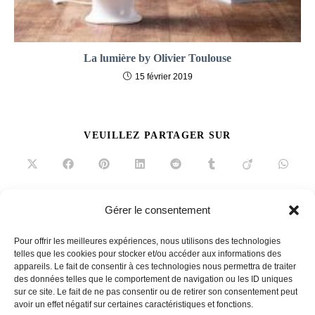
La lumière by Olivier Toulouse
15 février 2019
PARTAGER
VEUILLEZ PARTAGER SUR
CE
CONTENU
Ouvrir
Ouvrir
Ouvrir
Ouvrir
Ouvrir
Ouvrir
Ouvrir
Ouvrir
dans
dans
dans
dans
dans
dans
dans
dans
une
une
une
une
une
une
une
une
autre
autre
autre
autre
autre
autre
autre
autre
fenêtre
fenêtre
fenêtre
fenêtre
fenêtre
fenêtre
fenêtre
fenêtre
Gérer le consentement
Read
Article précédent
more
Pour offrir les meilleures expériences, nous utilisons des technologies
Puissance et hygiène sans sac
telles que les cookies pour stocker et/ou accéder aux informations des
articles
appareils. Le fait de consentir à ces technologies nous permettra de traiter
Article suivant
des données telles que le comportement de navigation ou les ID uniques
Des viennoiseries au petit déjeuner
sur ce site. Le fait de ne pas consentir ou de retirer son consentement peut
avoir un effet négatif sur certaines caractéristiques et fonctions.