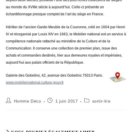
depuis deux siècles, possède l’une des plus riches collections de sièges
au monde du XVIIIe siècle à aujourd’hui. Celle-ci présente un
échantillonnage presque complet de l’art du siège en France.
Héritier de l’ancien Garde-Meuble de la Couronne, créé en 1604 par Henri
IV et réorganisé par Louis XIV en 1663, le Mobilier national est un service à
compétence nationale rattaché au ministère de la Culture et de la
Communication. Il conserve une collection de premier plan, issue des
achats et commandes destinés, hier aux demeures royales et impériales,
aujourd’hui aux palais officiels de la République.
Galerie des Gobelins, 42, avenue des Gobelins 75013 Paris.
www.mobiliernational.culture.gouv.fr
Auteur/autrice
Publication
Post
Homme Déco
1 juin 2017
sortir-lire
de
publiée :
category:
la
publication :