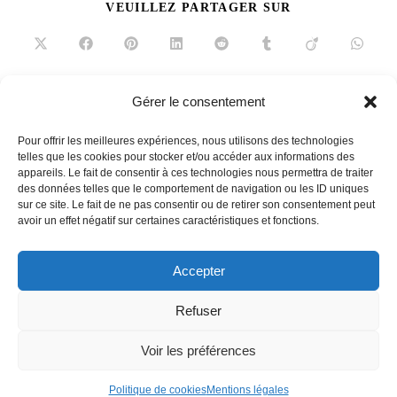
PARTAGER
VEUILLEZ PARTAGER SUR
CE
CONTENU
Ouvrir
Ouvrir
Ouvrir
Ouvrir
Ouvrir
Ouvrir
Ouvrir
Ouvrir
dans
dans
dans
dans
dans
dans
dans
dans
une
une
une
une
une
une
une
une
autre
autre
autre
autre
autre
autre
autre
autre
fenêtre
fenêtre
fenêtre
fenêtre
fenêtre
fenêtre
fenêtre
fenêtre
Gérer le consentement
Read
Article précédent
more
Pour offrir les meilleures expériences, nous utilisons des technologies
Rénover le mobilier Vintage
articles
telles que les cookies pour stocker et/ou accéder aux informations des
appareils. Le fait de consentir à ces technologies nous permettra de traiter
Article suivant
des données telles que le comportement de navigation ou les ID uniques
Bienvenue à Milan
sur ce site. Le fait de ne pas consentir ou de retirer son consentement peut
avoir un effet négatif sur certaines caractéristiques et fonctions.
Accepter
French
Refuser
Voir les préférences
Contact
Equipe
Mentions légales
Politique de cookies (UE)
Politique de cookies
Mentions légales
Copyright Homme Déco