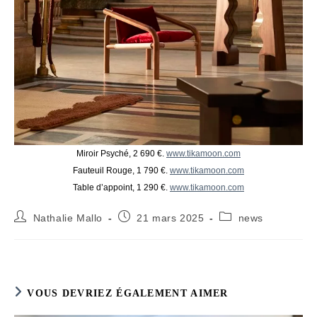
Miroir Psyché, 2 690 €.
www.tikamoon.com
Fauteuil Rouge, 1 790 €.
www.tikamoon.com
Table d’appoint, 1 290 €.
www.tikamoon.com
Auteur/autrice
Publication
Post
Nathalie Mallo
21 mars 2025
news
de
publiée :
category:
la
publication :
VOUS DEVRIEZ ÉGALEMENT AIMER