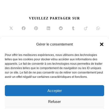
PARTAGER
VEUILLEZ PARTAGER SUR
CE
CONTENU
Ouvrir
Ouvrir
Ouvrir
Ouvrir
Ouvrir
Ouvrir
Ouvrir
Ouvrir
dans
dans
dans
dans
dans
dans
dans
dans
une
une
une
une
une
une
une
une
autre
autre
autre
autre
autre
autre
autre
autre
fenêtre
fenêtre
fenêtre
fenêtre
fenêtre
fenêtre
fenêtre
fenêtre
Gérer le consentement
Read
Article précédent
more
Pour offrir les meilleures expériences, nous utilisons des technologies
Aiguillettes de canard, Maison Montfort
articles
telles que les cookies pour stocker et/ou accéder aux informations des
appareils. Le fait de consentir à ces technologies nous permettra de traiter
Article suivant
des données telles que le comportement de navigation ou les ID uniques
Des pâtes à la Française
sur ce site. Le fait de ne pas consentir ou de retirer son consentement peut
avoir un effet négatif sur certaines caractéristiques et fonctions.
Accepter
French
Refuser