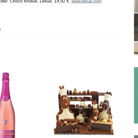
ster.
Choco fondue, Lekué, 19,92 €.
www.lekue.com
s
: