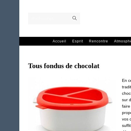
Skip
to
content
Envoyer
Rechercher…
la
recherche
Accueil
Esprit
Rencontre
Atmosph
Tous fondus de chocolat
En c
tradi
choco
sur d
faire
prop
vos c
suff