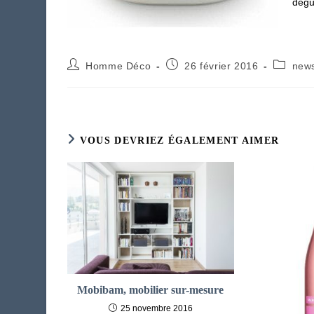
dégu
Auteur/autrice
Publication
Post
Homme Déco
26 février 2016
new
de
publiée :
category
la
publication :
VOUS DEVRIEZ ÉGALEMENT AIMER
Mobibam, mobilier sur-mesure
25 novembre 2016