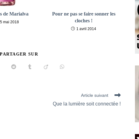
 de Marialva
Pour ne pas se faire sonner les
cloches !
5 mai 2018
1 avril 2014
PARTAGER
 PARTAGER SUR
CE
CONTENU
uvrir
Ouvrir
Ouvrir
Ouvrir
Ouvrir
ans
dans
dans
dans
dans
ne
une
une
une
une
utre
autre
autre
autre
autre
enêtre
fenêtre
fenêtre
fenêtre
fenêtre
Article suivant
Que la lumière soit connectée !