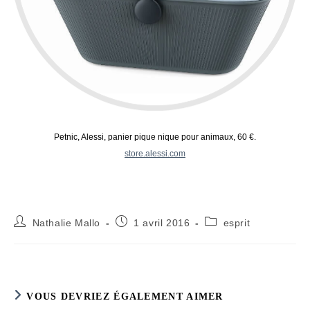
Petnic, Alessi, panier pique nique pour animaux, 60 €.
store.alessi.com
Auteur/autrice
Publication
Post
Nathalie Mallo
1 avril 2016
esprit
de
publiée :
category:
la
publication :
VOUS DEVRIEZ ÉGALEMENT AIMER