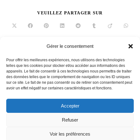
PARTAGER
VEUILLEZ PARTAGER SUR
CE
CONTENU
Ouvrir
Ouvrir
Ouvrir
Ouvrir
Ouvrir
Ouvrir
Ouvrir
Ouvrir
dans
dans
dans
dans
dans
dans
dans
dans
une
une
une
une
une
une
une
une
autre
autre
autre
autre
autre
autre
autre
autre
fenêtre
fenêtre
fenêtre
fenêtre
fenêtre
fenêtre
fenêtre
fenêtre
Gérer le consentement
Read
Article précédent
more
Pour offrir les meilleures expériences, nous utilisons des technologies
Habits de lumière
articles
telles que les cookies pour stocker et/ou accéder aux informations des
appareils. Le fait de consentir à ces technologies nous permettra de traiter
Article suivant
des données telles que le comportement de navigation ou les ID uniques
Lit…bérer, délivrer
sur ce site. Le fait de ne pas consentir ou de retirer son consentement peut
avoir un effet négatif sur certaines caractéristiques et fonctions.
Accepter
French
Refuser
Voir les préférences
Contact
Equipe
Mentions légales
Politique de cookies (UE)