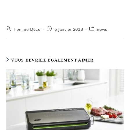
Auteur/autrice
Publication
Post
Homme Déco
5 janvier 2018
news
de
publiée :
category:
la
publication :
VOUS DEVRIEZ ÉGALEMENT AIMER