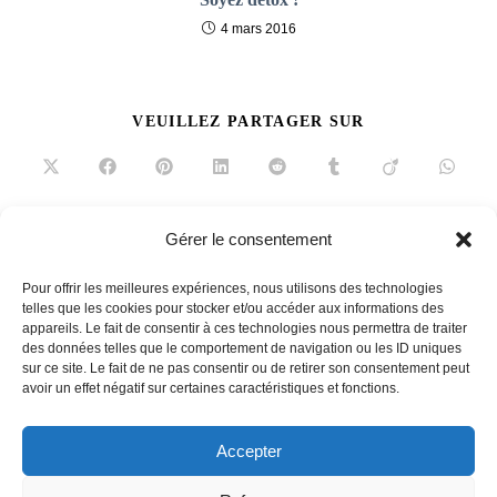
4 mars 2016
PARTAGER
VEUILLEZ PARTAGER SUR
CE
CONTENU
Ouvrir
Ouvrir
Ouvrir
Ouvrir
Ouvrir
Ouvrir
Ouvrir
Ouvrir
dans
dans
dans
dans
dans
dans
dans
dans
une
une
une
une
une
une
une
une
autre
autre
autre
autre
autre
autre
autre
autre
fenêtre
fenêtre
fenêtre
fenêtre
fenêtre
fenêtre
fenêtre
fenêtre
Gérer le consentement
Read
Article précédent
more
Pour offrir les meilleures expériences, nous utilisons des technologies
La Redoute et AM.PM aux Galeries Lafayettes
articles
telles que les cookies pour stocker et/ou accéder aux informations des
appareils. Le fait de consentir à ces technologies nous permettra de traiter
Article suivant
des données telles que le comportement de navigation ou les ID uniques
En toute simplicité !
sur ce site. Le fait de ne pas consentir ou de retirer son consentement peut
avoir un effet négatif sur certaines caractéristiques et fonctions.
Accepter
French