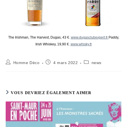
The Irishman, The Harvest, Dugas, 43 €.
www.dugasclubexpert.fr
Paddy,
Irish Whiskey, 19,90 €.
www.whisky.fr
Auteur/autrice
Publication
Post
Homme Déco
4 mars 2022
news
de
publiée :
category:
la
publication :
VOUS DEVRIEZ ÉGALEMENT AIMER