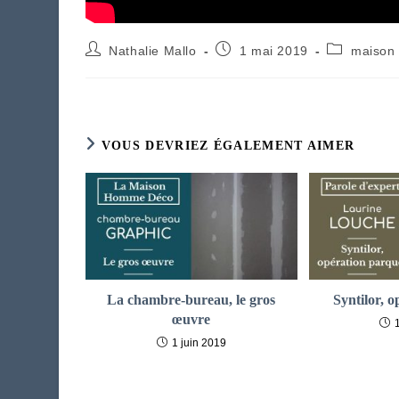
Auteur/autrice
Publication
Post
Nathalie Mallo
1 mai 2019
maison
de
publiée :
category:
la
publication :
VOUS DEVRIEZ ÉGALEMENT AIMER
La chambre-bureau, le gros
Syntilor, 
œuvre
1 juin 2019