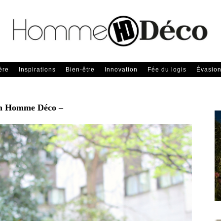
ère
Inspirations
Bien-être
Innovation
Fée du logis
Évasio
n Homme Déco –